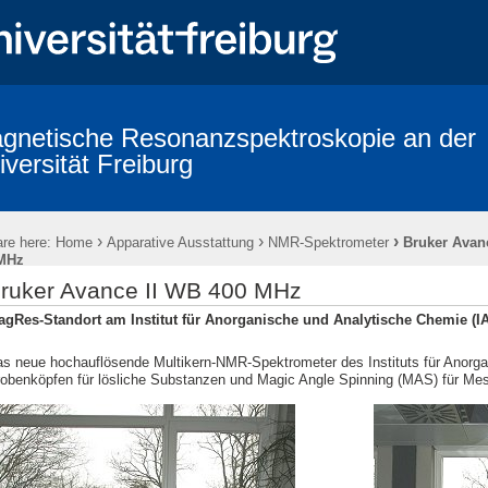
gnetische Resonanzspektroskopie an der
iversität Freiburg
›
›
›
re here:
Home
Apparative Ausstattung
NMR-Spektrometer
Bruker Avan
MHz
ruker Avance II WB 400 MHz
agRes-Standort am Institut für Anorganische und Analytische Chemie (I
s neue hochauflösende Multikern-NMR-Spektrometer des Instituts für Anorg
obenköpfen für lösliche Substanzen und Magic Angle Spinning (MAS) für Me