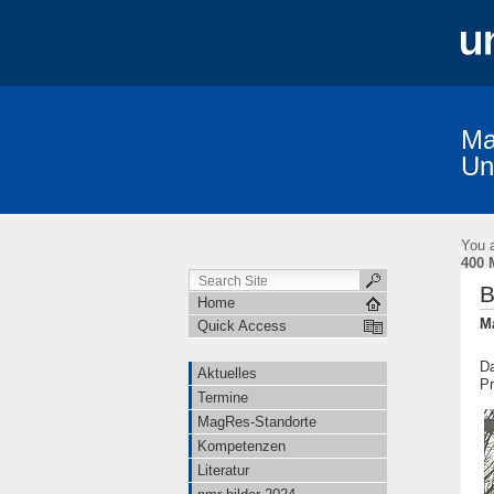
Ma
Un
You a
400 
B
Home
M
Quick Access
Da
Aktuelles
Pr
Termine
MagRes-Standorte
Kompetenzen
Literatur