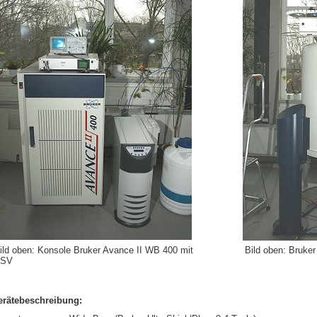
ild oben: Konsole Bruker Avance II WB 400 mit
Bild oben: Bruk
SV
erätebeschreibung: