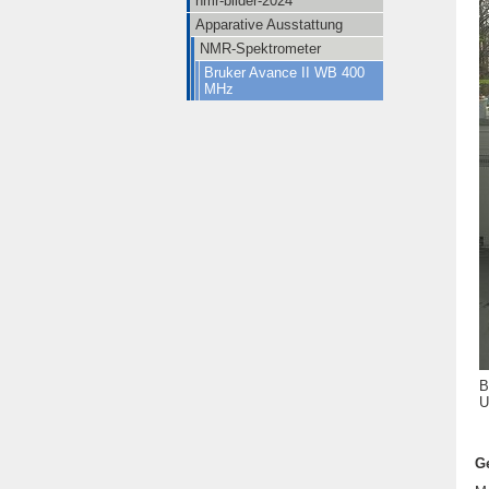
nmr-bilder-2024
Apparative Ausstattung
NMR-Spektrometer
Bruker Avance II WB 400
MHz
B
U
G