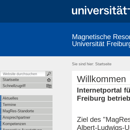
Magnetische Reson
Universität Freibur
Sie sind hier:
Startseite
Willkommen
Startseite
Schnellzugriff
Internetportal f
Freiburg betri
Aktuelles
Termine
MagRes-Standorte
Ansprechpartner
Ziel des "MagRes-
Kompetenzen
Albert-Ludwigs-U